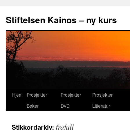
Hopp
til
Stiftelsen Kainos – ny kurs
innhold
Hjem
Prosjekter
Prosjekter
Prosjekter
Bøker
DVD
Litteratur
frafall
Stikkordarkiv: