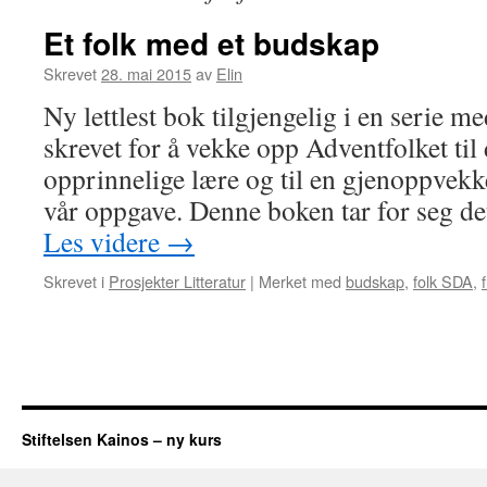
Et folk med et budskap
Skrevet
28. mai 2015
av
Elin
Ny lettlest bok tilgjengelig i en serie 
skrevet for å vekke opp Adventfolket til
opprinnelige lære og til en gjenoppvekke
vår oppgave. Denne boken tar for seg det
Les videre
→
Skrevet i
Prosjekter Litteratur
|
Merket med
budskap
,
folk SDA
,
f
Stiftelsen Kainos – ny kurs